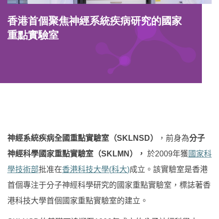
Image
香港首個聚焦神經系統疾病研究的國家
Caption
重點實驗室
Left
Text
Column
Area
神經系統疾病全國重點實驗室（
SKLNSD
）
，前身為
分子
神經科學國家重點實驗室（
SKLMN
），
於
2009
年獲
國家科
學技術部
批准在
香港科技大學
(
科大
)
成立。該實驗室是香港
首個專注于分子神經科學研究的國家重點實驗室，標誌著香
港科技大學首個國家重點實驗室的建立。