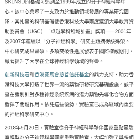
SKLNSD
的基礎可追溯至
1999
年成立的分子神經科學中
心。該中心彙聚了一支致力於推動領域發展的專業研究團
隊，其扎實的科研基礎使香港科技大學兩度獲頒大學教育資
助委員會（
UGC
）「卓越學科領域計畫」獎項
——2001
年
及
2007
年連續以「分子神經科學」研究主題摘得該殊榮。
中心研究成果豐碩，多項突破性進展發表于國際權威期刊，
顯著提升了大學在全球神經科學領域的聲譽。
創新科技署
和
香港賽馬會慈善信託基金
的鼎力支持，助力香
港科技大學打造了世界一流的藥物研發研究基礎設施。該平
臺在識別針對多種神經系統疾病的潛力藥物先導化合物方面
發揮了關鍵作用。依託這些優勢，實驗室已成為區域內重要
的神經科學研究中心。
2018
年
9
月
20
日，實驗室從分子神經科學夥伴國家重點實驗
室轉型為分子神經科學國家重點實驗室，大幅加強了與多領