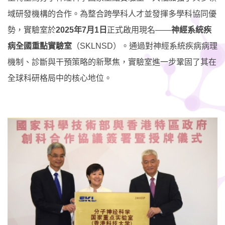
域研發機構的合作。為整合跨學科人才並發揮多學科協同優
勢，實驗室於
2025
年
7
月
1
日
正式啟用現名
——
神經系統疾
病全國重點實驗室
（
SKLNSD
）。通過對神經系統疾病病理
機制、診斷與干預策略的新聚焦，實驗室進一步鞏固了其在
全球科研格局中的核心地位。
Right
Image
Image
Column