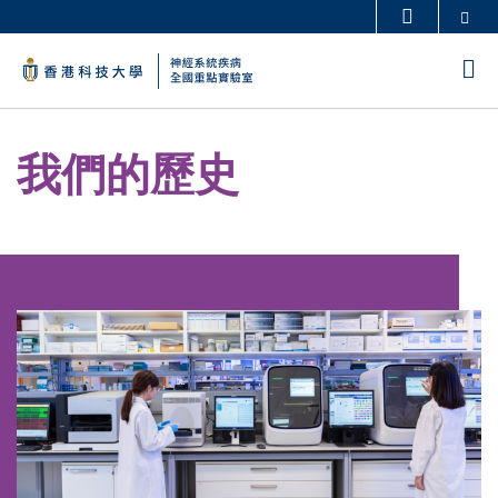
Skip
Se
更多科大概覽
to
科大新聞
學術部門索引
M
main
生活@科大
圖書館
content
Sections
校園地圖及指南
工作@科大
Text
我們的歷史
教授簡錄
認識科大
Area
Image
Image