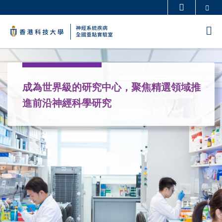
Skip
Se
更多科大概覽
to
科大新聞
學術部門索引
M
main
生活@科大
圖書館
content
Sections
校園地圖及指南
工作@科大
教授簡錄
認識科大
成為世界級的研究中心，聚焦精選領域推
進前沿神經科學研究