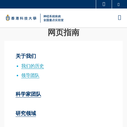
Skip
Se
更多科大概览
to
科大新闻
学术部门索引
M
main
生活@科大
图书馆
content
网页指南
校园地图及指南
工作@科大
教授简录
认识科大
关于我们
我们的历史
领导团队
科学家团队
研究领域